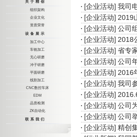
关于精创
[
企业活动
]
我司
组织架构
[
企业活动
]
201
企业文化
资质荣誉
[
企业活动
]
公司组
设备展示
[
企业活动
]
201
加工中心
[
企业活动
]
省专
车铣加工
无心研磨
[
企业活动
]
公司
冲子研磨
[
企业活动
]
201
平面研磨
线割加工
[
企业活动
]
我司参
CNC数控车床
[
企业活动
]
201
EDM
品质检测
[
企业活动
]
公司
ZK自动化
[
企业活动
]
公司举
联系我们
[
企业活动
]
精创集