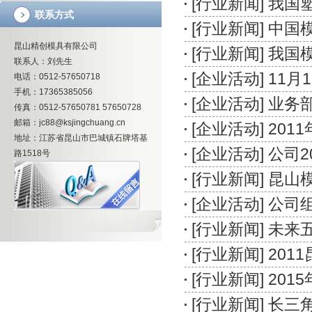
[
行业新闻
]
我国
联系方式
[
行业新闻
]
中国
昆山精创模具有限公司
[
行业新闻
]
我国
联系人：刘先生
[
企业活动
]
11月
电话：0512-57650718
手机：17365385056
[
企业活动
]
业务
传真：0512-57650781 57650728
邮箱：jc88@ksjingchuang.cn
[
企业活动
]
201
地址：江苏省昆山市巴城镇石牌塔基
[
企业活动
]
公司2
路1518号
[
行业新闻
]
昆山
[
企业活动
]
公司组
[
行业新闻
]
未来
[
行业新闻
]
201
[
行业新闻
]
201
[
行业新闻
]
长三