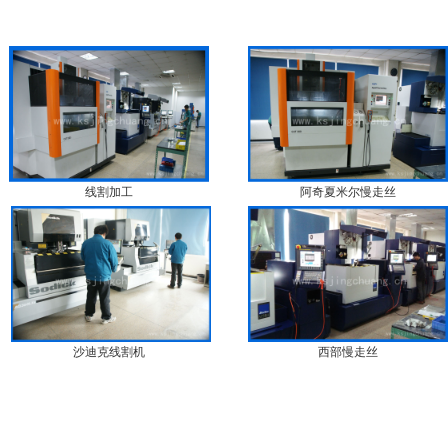
线割加工
阿奇夏米尔慢走丝
沙迪克线割机
西部慢走丝